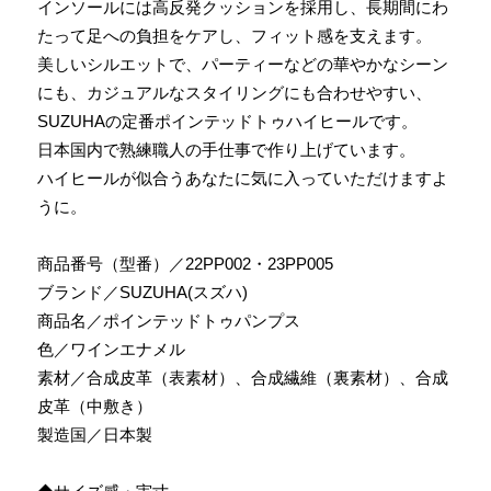
インソールには高反発クッションを採用し、長期間にわ
たって足への負担をケアし、フィット感を支えます。
美しいシルエットで、パーティーなどの華やかなシーン
にも、カジュアルなスタイリングにも合わせやすい、
SUZUHAの定番ポインテッドトゥハイヒールです。
日本国内で熟練職人の手仕事で作り上げています。
ハイヒールが似合うあなたに気に入っていただけますよ
うに。
商品番号（型番）／22PP002・23PP005
ブランド／SUZUHA(スズハ)
商品名／ポインテッドトゥパンプス
色／ワインエナメル
素材／合成皮革（表素材）、合成繊維（裏素材）、合成
皮革（中敷き）
製造国／日本製